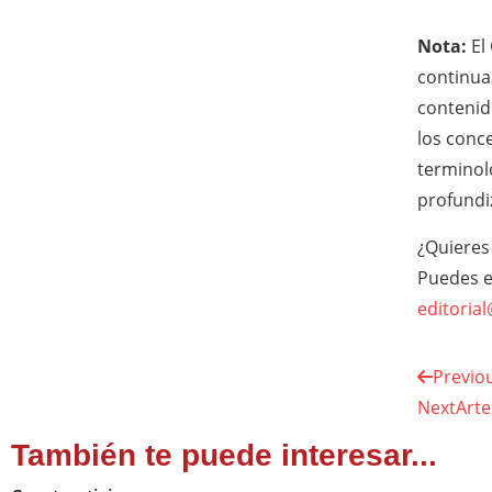
Nota:
El
continua
contenid
los conc
terminol
profundi
¿Quieres
Puedes e
editoria
Previo
Next
Arte
También te puede interesar...