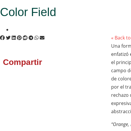
Color Field
« Back t
Una form
enfatizó 
Compartir
el princi
campo de
de colore
por el tr
rechazo d
expresiv
abstracc
“Orange, 