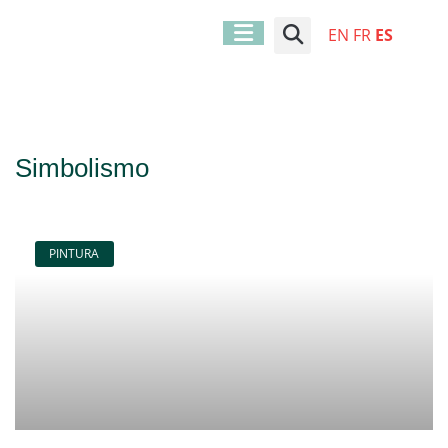
EN
FR
ES
Simbolismo
PINTURA