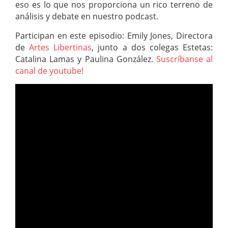
eso es lo que nos proporciona un rico terreno de
análisis y debate en nuestro podcast.
Participan en este episodio: Emily Jones, Directora
de
Artes Libertinas
, junto a dos colegas Estetas:
Catalina Lamas y Paulina González.
Suscríbanse al
canal de youtube!