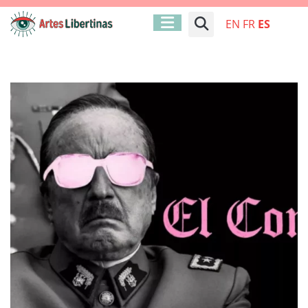
EN
FR
ES